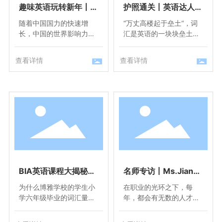
趣味英语玩转新年丨中
护照通关丨英语达人养
国年，世界年，听我用
成计划，博雅特色英语
随着中国国力的快速增
“万丈高楼起于垒土”，词
英语说新年！
教学活动
长，中国的世界影响力也
汇是英语的一块块垒土。
日渐增强，中国传统文
掌握更多的单词，我们的
化、节日风俗得到越来越
“大厦”就能更高大气派。
查看详情
查看详情
多外国友人的喜爱。尤其
“合抱之木始于毫末”，句
到了中国新年，穿红衣，
型是语言的一条条横梁。
抢红包，吃饺子，写福
熟练用完整的句型沟通，
字，贴春联，猜灯谜等习
我们的“大厦”就能更牢固
俗风靡全球。
可靠。
BIA英语课程大揭秘丨
名师专访丨Ms.Jian
来到博雅，让学习英语
g：她将教书育人的幸
为什么博雅学校的学生小
在职业的光环之下，每
变得so easy！
福撒在中美两国的讲台
学六年级毕业的词汇量能
年，都会有无数的人才跻
上
够达到人教案要求的高中
身教育事业，成为一名光
毕业水平？ 博雅学校如何
荣的人民教师。选择成为