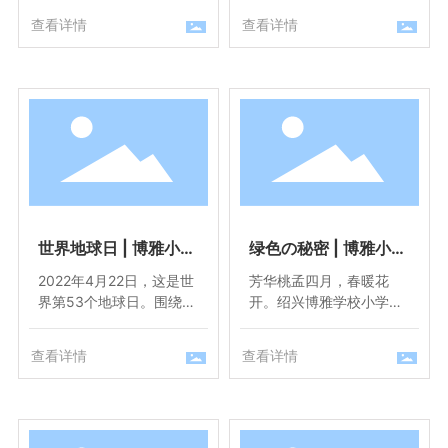
倾情打造BIA英伦小镇，
课程中完全独立出来，并
查看详情
查看详情
为学生提供沉浸式的纯英
发布《义务教育劳动课程
语乐园。小镇旨在让孩子
标准（2022年版）》。今
们在仿真英语社会生活环
秋开学起，劳动课将正式
境中尝试职业体验。
成为中小学的一门独立课
程！
世界地球日 | 博雅小学
绿色の秘密 | 博雅小学
部学生带你解锁爱地球
部主题探究活动带你探
2022年4月22日，这是世
芳华桃孟四月，春暖花
的N种方式
秘大自然
界第53个地球日。围绕这
开。绍兴博雅学校小学部
一主题，博雅小学部的学
展开了“拥抱大自然，探究
生们展开了一系列的自主
绿色秘密”主题月活动。
查看详情
查看详情
探究活动。