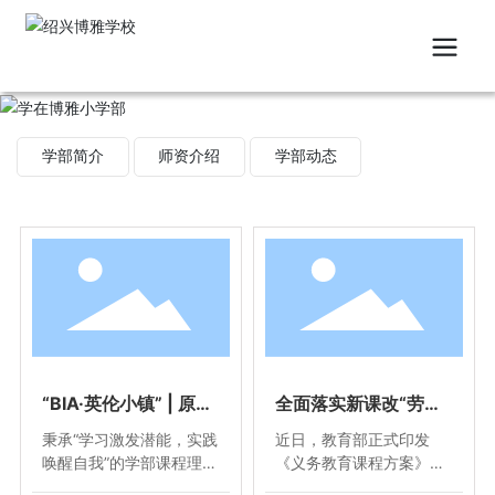
学部简介
师资介绍
学部动态
“BIA·英伦小镇” | 原来
全面落实新课改“劳动
英语可以这么学！欢迎
教育” | BIA首届劳动技
秉承“学习激发潜能，实践
近日，教育部正式印发
光临藏在博雅的模拟社
能主题大赛精彩来袭！
唤醒自我”的学部课程理
《义务教育课程方案》，
会！
念，绍兴博雅学校小学部
将劳动从原来的综合实践