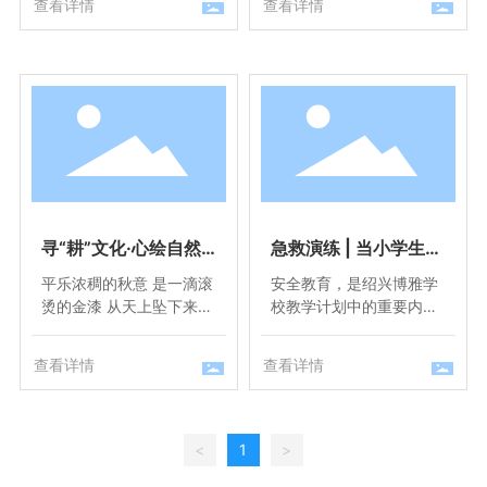
查看详情
查看详情
依托北外国际和剑桥英语
一名教师，每个人的原因
课程最大化英语教学优
各不相同，对于蒋老师而
势？
言则是，儿时梦想终成
真。
寻“耕”文化·心绘自然
急救演练 | 当小学生也
丨绍兴博雅学校小学部
学会了“海姆立克急救
平乐浓稠的秋意 是一滴滚
安全教育，是绍兴博雅学
米果果研学游
法”，这才是真正的安
烫的金漆 从天上坠下来
校教学计划中的重要内
全教育
被北风吹碎在枝头 满窗满
容。 为切实提高全校师生
眼的阔绰之色
自救互救能力，加强师生
查看详情
查看详情
安全防范意识，强化紧急
情况救护知识技能，我校
认真学习贯彻以科学发展
观为指导，弘扬保护生命
<
1
>
健康的人道主义精神，促