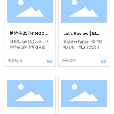
博雅带你玩转 HOCKE
Let's Review | BI
Y丨BIA版“奔跑吧，少
A“双减”后的首个寒
博雅学校自创校以来，依
双减来临后的首个寒假已
年”，超燃来袭！
假，双向奔赴的博雅师
靠特色国际体育项目圈粉
经结束， 而这个意义非凡
生
无数，在各级各类比赛中
的寒假带给我们的启示还
屡创佳绩。不仅拥有绍兴
在延续。 提质减负、精简
查看详情
查看详情
市区首个美式橄榄球校
作业、有效学习， BIA的
队，还拥有浙江省首个女
教师和孩子们在这个假期
子曲棍球校队。今天就让
里双向奔赴， 交上了一份
我们通过这场比赛，带大
具有博雅特色的虎年第一
家来认识一下博雅的曲棍
份答卷。
球项目。